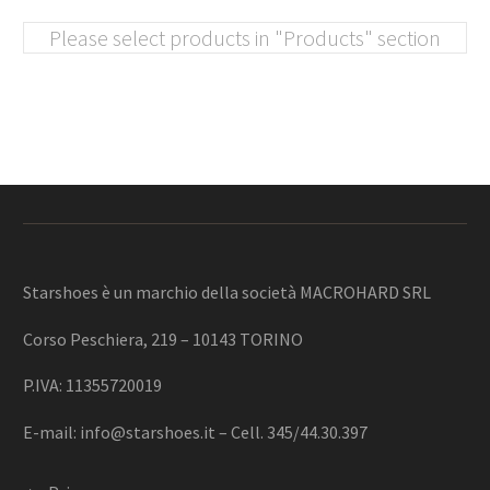
Please select products in "Products" section
Starshoes è un marchio della società MACROHARD SRL
Corso Peschiera, 219 – 10143 TORINO
P.IVA: 11355720019
E-mail:
info@starshoes.it
– Cell. 345/44.30.397