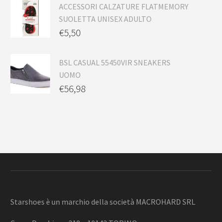
ACCESSORI CALZATURE FLATMEMORY
SUOLETTA UNISEX ADULTO
€
5,50
BSL CASUAL 55450VIR SNEAKERS
UOMO
€
56,98
Starshoes è un marchio della società MACROHARD SRL