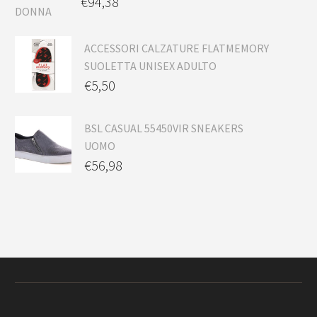
€
94,38
ACCESSORI CALZATURE FLATMEMORY
SUOLETTA UNISEX ADULTO
€
5,50
BSL CASUAL 55450VIR SNEAKERS
UOMO
€
56,98