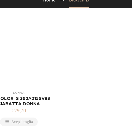
DONNA
COLOR`S 392A215SV83
CIABATTA DONNA
€
29,70
Scegli taglia