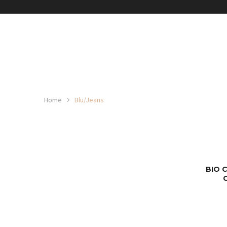
Home
Blu/Jeans
BIO 