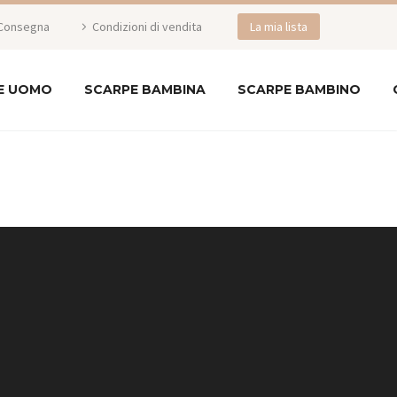
Consegna
Condizioni di vendita
La mia lista
E UOMO
SCARPE BAMBINA
SCARPE BAMBINO