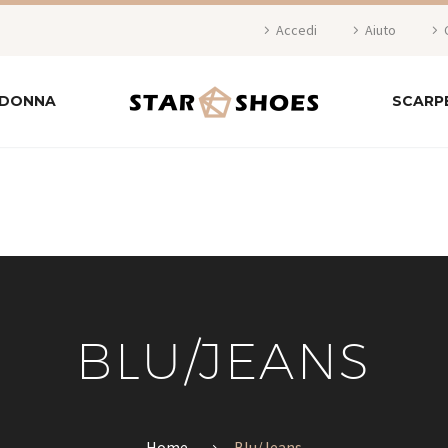
Accedi
Aiuto
 DONNA
SCARP
BLU/JEANS
Home
Blu/Jeans