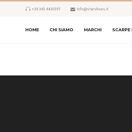
+39 345 4430397
info@starshoes.it
HOME
CHI SIAMO
MARCHI
SCARPE