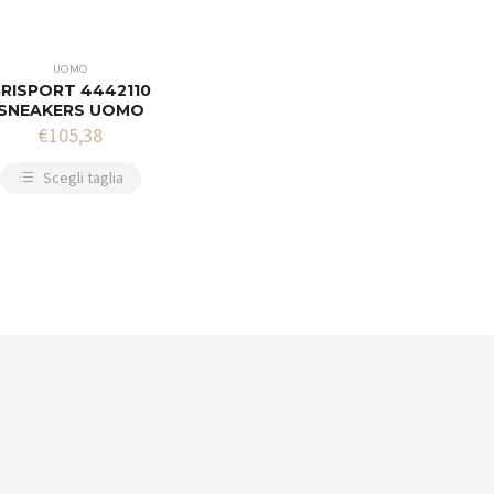
UOMO
RISPORT 4442110
SNEAKERS UOMO
€
105,38
Scegli taglia