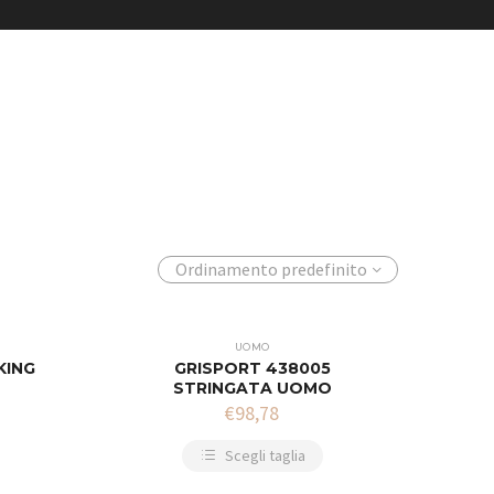
Ordinamento predefinito
UOMO
KING
GRISPORT 438005
STRINGATA UOMO
€
98,78
Scegli taglia