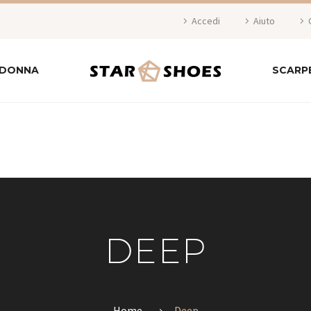
Accedi
Aiuto
 DONNA
SCARP
DEEP
Home
Deep