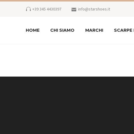
+39 345 4430397
info@starshoes.it
HOME
CHI SIAMO
MARCHI
SCARPE