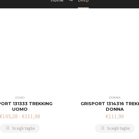
UOMO
DONNA
PORT 131333 TREKKING
GRISPORT 1314316 TREK
UOMO
DONNA
€
105,38
-
€
111,98
€
111,98
Scegli taglia
Scegli taglia