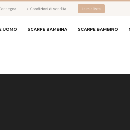
Consegna
Condizioni di vendita
La mia lista
E UOMO
SCARPE BAMBINA
SCARPE BAMBINO