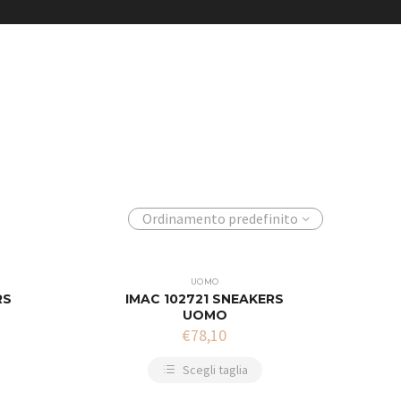
Ordinamento predefinito
UOMO
RS
IMAC 102721 SNEAKERS
UOMO
€
78,10
Scegli taglia