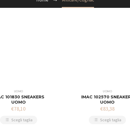
UOMO
UOMO
AC 101830 SNEAKERS
IMAC 102570 SNEAKE
UOMO
UOMO
€
78,10
€
83,38
Scegli taglia
Scegli taglia