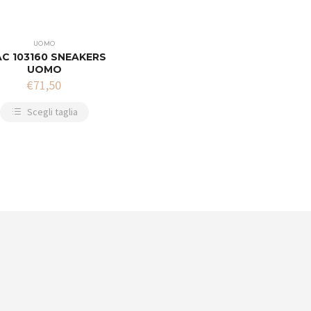
UOMO
AC 103160 SNEAKERS
UOMO
€
71,50
Scegli taglia