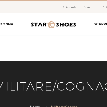
Accedi
Aiuto
 DONNA
SCARP
MILITARE/COGNA
Home
Militare/Cognac