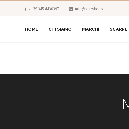
+39 345 4430397
info@starshoes.it
HOME
CHI SIAMO
MARCHI
SCARPE