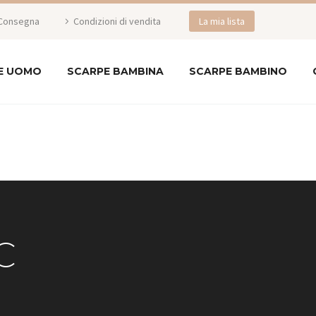
Consegna
Condizioni di vendita
La mia lista
E UOMO
SCARPE BAMBINA
SCARPE BAMBINO
C