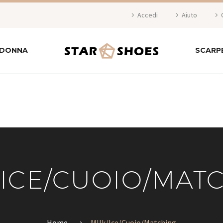
Accedi
Aiuto
 DONNA
SCARP
/ICE/CUOIO/MAT
Home
MIlk/Ice/Cuoio/Matching