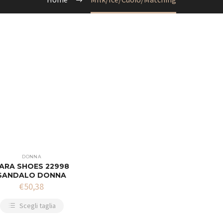
DONNA
ARA SHOES 22998
SANDALO DONNA
€
50,38
Scegli taglia