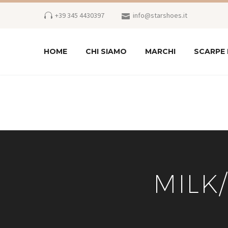
+39 345 4430397
info@starshoes.it
HOME
CHI SIAMO
MARCHI
SCARPE
MILK