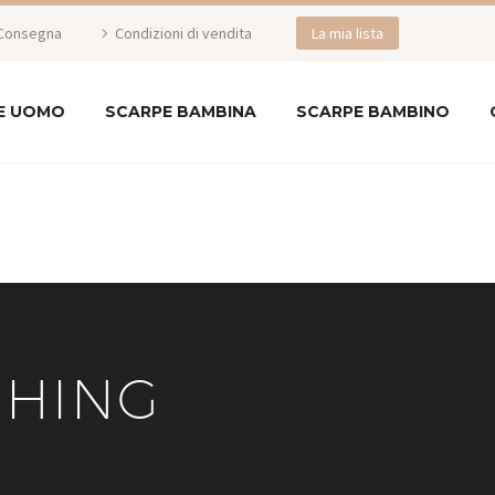
Consegna
Condizioni di vendita
La mia lista
E UOMO
SCARPE BAMBINA
SCARPE BAMBINO
CHING