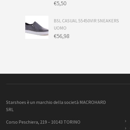
€
5,50
BSL CASUAL 55450VIR SNEAKERS
UOMO
€
56,98
Starshoes è un marchio della società MACROHARD
SRL
Corso Peschiera, 219 – 10143 TORINO