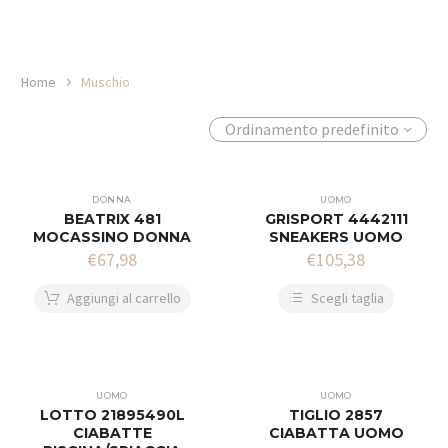
Home
Muschio
Ordinamento predefinito
DONNA
UOMO
BEATRIX 481
GRISPORT 4442111
MOCASSINO DONNA
SNEAKERS UOMO
€
67,98
€
105,38
Aggiungi al carrello
Scegli taglia
UOMO
UOMO
LOTTO 21895490L
TIGLIO 2857
CIABATTE
CIABATTA UOMO