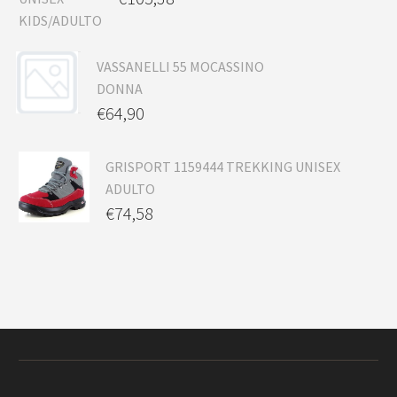
VASSANELLI 55 MOCASSINO
DONNA
€
64,90
GRISPORT 1159444 TREKKING UNISEX
ADULTO
€
74,58