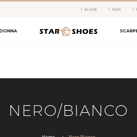
Accedi
Aiuto
 DONNA
SCARP
NERO/BIANCO
Home
Nero/Bianco