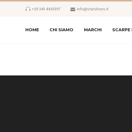
+39 345 4430397
info@starshoes.it
HOME
CHI SIAMO
MARCHI
SCARPE