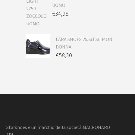
UOMO
€
34,98
LARA SHOES 25531 SLIP ON
DONNA
€
58,30
Starshoes è un marchio della società MACROHARD
SRL