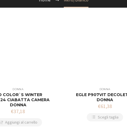
DONNA
DONNA
O COLOR`S WINTER
EGLE P907VIT DECOLE
424 CIABATTA CAMERA
DONNA
DONNA
€
61,38
€
37,18
Scegli taglia
Aggiungi al carrello