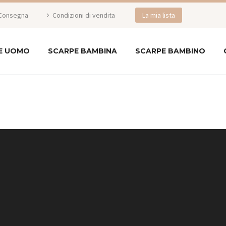
Consegna
Condizioni di vendita
La mia lista
E UOMO
SCARPE BAMBINA
SCARPE BAMBINO