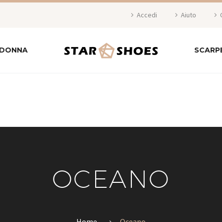
Accedi
Aiuto
 DONNA
SCARP
OCEANO
Home
Oceano