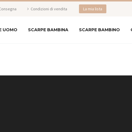
Consegna
Condizioni di vendita
La mia lista
E UOMO
SCARPE BAMBINA
SCARPE BAMBINO