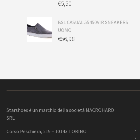
€
5,50
BSL CASUAL 55450VIR SNEAKERS
UOMO
€
56,98
Starshoes è un marchio della società MACROHARD
SRL
Corso Peschiera, 219 – 10143 TORINO