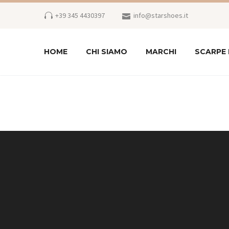
+39 345 4430397
info@starshoes.it
HOME
CHI SIAMO
MARCHI
SCARPE