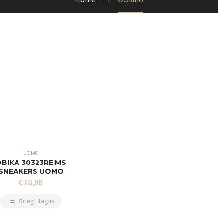
UOMO
OBIKA 30323REIMS
SNEAKERS UOMO
€
78,98
Scegli taglia