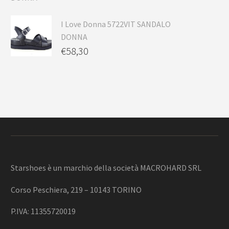
I Love Donna 5722VIT SANDALO
DONNA
€
58,30
Starshoes è un marchio della società MACROHARD SRL
Corso Peschiera, 219 – 10143 TORINO
P.IVA: 11355720019