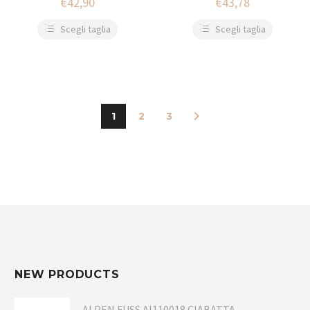
€
42,90
€
43,78
Scegli taglia
Scegli taglia
1
2
3
NEW PRODUCTS
ALPEN FUSS AI110018 CIABATTA