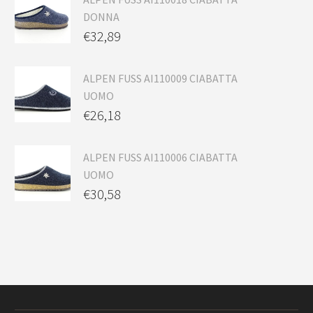
DONNA
€
32,89
ALPEN FUSS AI110009 CIABATTA
UOMO
€
26,18
ALPEN FUSS AI110006 CIABATTA
UOMO
€
30,58