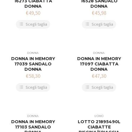
16273 CIABATTA
16528 SANDALO
DONNA
DONNA
€
49,50
€
45,98
Scegli taglia
Scegli taglia
DONNA
DONNA
DONNA IN MEMORY
DONNA IN MEMORY
17039 SANDALO
17097 CIABATTA
DONNA
DONNA
€
58,30
€
47,30
Scegli taglia
Scegli taglia
DONNA
UOMO
DONNA IN MEMORY
LOTTO 21895490L
17103 SANDALO
CIABATTE