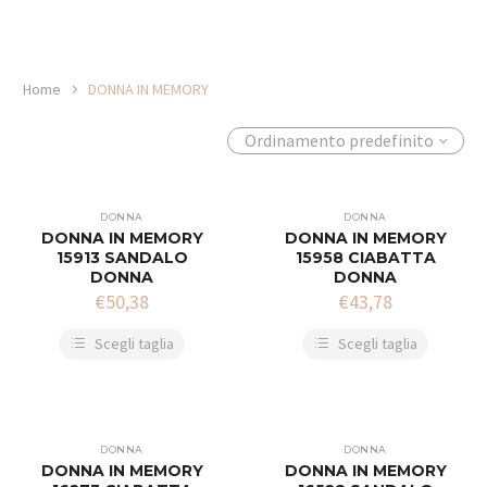
Home
DONNA IN MEMORY
Ordinamento predefinito
DONNA
DONNA
DONNA IN MEMORY
DONNA IN MEMORY
15913 SANDALO
15958 CIABATTA
DONNA
DONNA
€
50,38
€
43,78
Scegli taglia
Scegli taglia
DONNA
DONNA
DONNA IN MEMORY
DONNA IN MEMORY