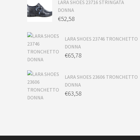
LARA SHOES 23716 STRINGATA
DONNA
€
52,58
LARA SHOES 23746 TRONCHETTO
DONNA
€
65,78
LARA SHOES 23606 TRONCHETTO
DONNA
€
63,58