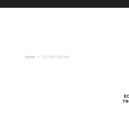
Home
ECO BIO VEGAN
EC
TR