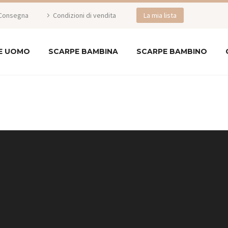
Consegna
Condizioni di vendita
La mia lista
E UOMO
SCARPE BAMBINA
SCARPE BAMBINO