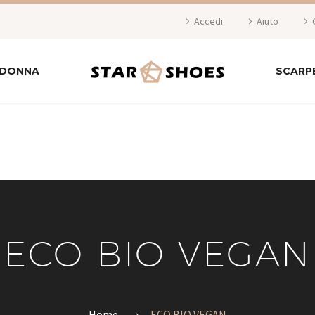
Accedi
Aiuto
 DONNA
SCARP
ECO BIO VEGAN
Home
ECO BIO VEGAN