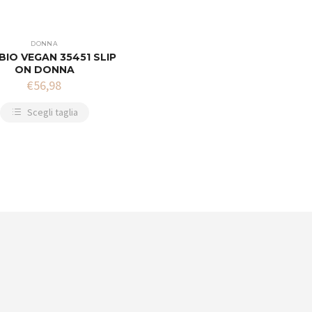
DONNA
BIO VEGAN 35451 SLIP
ON DONNA
€
56,98
Scegli taglia