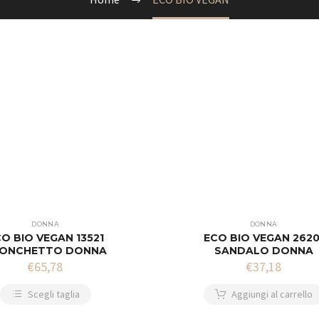
DONNA
DONNA
O BIO VEGAN 13521
ECO BIO VEGAN 2620
ONCHETTO DONNA
SANDALO DONNA
€
65,78
€
37,18
Scegli taglia
Aggiungi al carrello