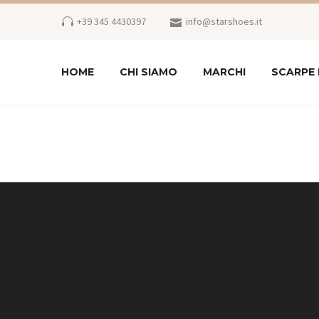
+39 345 4430397
info@starshoes.it
HOME
CHI SIAMO
MARCHI
SCARPE