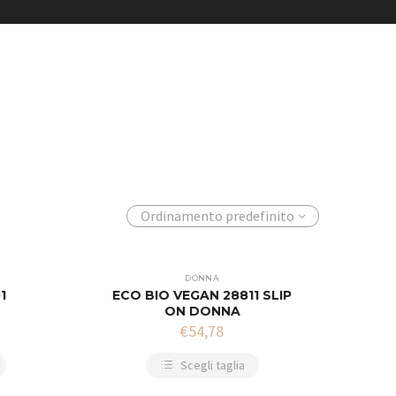
Ordinamento predefinito
DONNA
1
ECO BIO VEGAN 28811 SLIP
ON DONNA
€
54,78
Scegli taglia