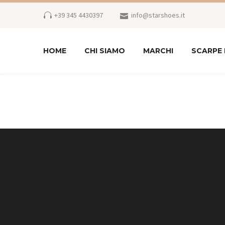
+39 345 4430397
info@starshoes.it
HOME
CHI SIAMO
MARCHI
SCARPE