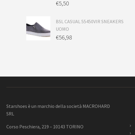
€
5,50
BSL CASUAL 55450VIR SNEAKERS
UOMO
€
56,98
Starshoes è un marchio della società MACROHARD
SRL
Corso Peschiera, 219 – 10143 TORINO