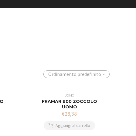
Ordinamento predefinito
UOMO
LO
FRAMAR 900 ZOCCOLO
UOMO
€
28,38
Aggiungi al carrello