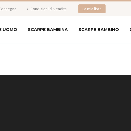
Consegna
Condizioni di vendita
La mia lista
E UOMO
SCARPE BAMBINA
SCARPE BAMBINO