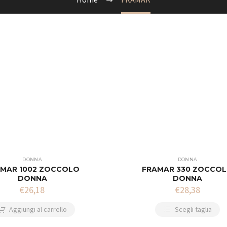
DONNA
DONNA
MAR 1002 ZOCCOLO
FRAMAR 330 ZOCCO
DONNA
DONNA
€
26,18
€
28,38
Aggiungi al carrello
Scegli taglia