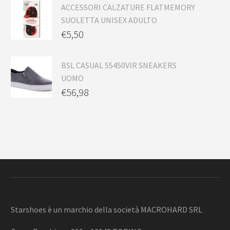
ACCESSORI CALZATURE FLATMEMORY
SUOLETTA UNISEX ADULTO
€
5,50
BSL CASUAL 55450VIR SNEAKERS
UOMO
€
56,98
Starshoes è un marchio della società MACROHARD SRL