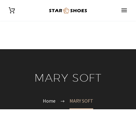
MARY SOFT
Home
MARY SOFT