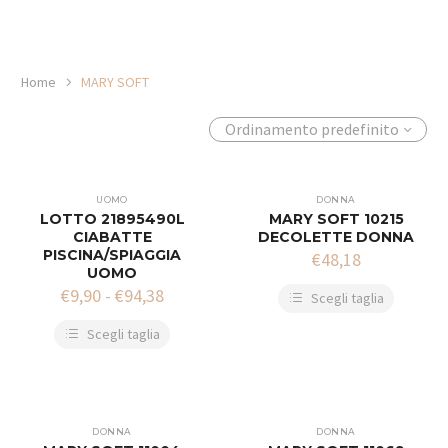
Home
MARY SOFT
Ordinamento predefinito
UOMO
DONNA
LOTTO 21895490L
MARY SOFT 10215
CIABATTE
DECOLETTE DONNA
PISCINA/SPIAGGIA
€
48,18
UOMO
€
9,90
-
€
94,38
Scegli taglia
Scegli taglia
DONNA
DONNA