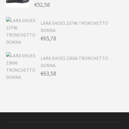
€
52,58
LARA SHOES 23746 TRONCHETTO
DONNA
€
65,78
LARA SHOES 23606 TRONCHETTO
DONNA
€
63,58