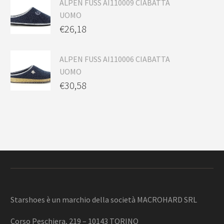
ALPEN FUSS AI110009 CIABATTA
UOMO
€
26,18
ALPEN FUSS AI110006 CIABATTA
UOMO
€
30,58
Starshoes è un marchio della società MACROHARD SRL
Corso Peschiera, 219 – 10143 TORINO