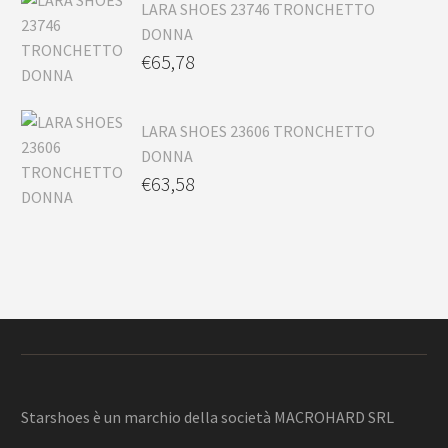
LARA SHOES 23746 TRONCHETTO
DONNA
€
65,78
LARA SHOES 23606 TRONCHETTO
DONNA
€
63,58
Starshoes è un marchio della società MACROHARD SRL