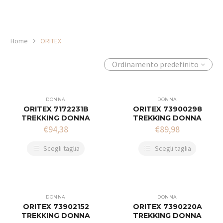
Home
ORITEX
Ordinamento predefinito
DONNA
DONNA
ORITEX 7172231B
ORITEX 73900298
TREKKING DONNA
TREKKING DONNA
€
94,38
€
89,98
Scegli taglia
Scegli taglia
DONNA
DONNA
ORITEX 73902152
ORITEX 7390220A
TREKKING DONNA
TREKKING DONNA