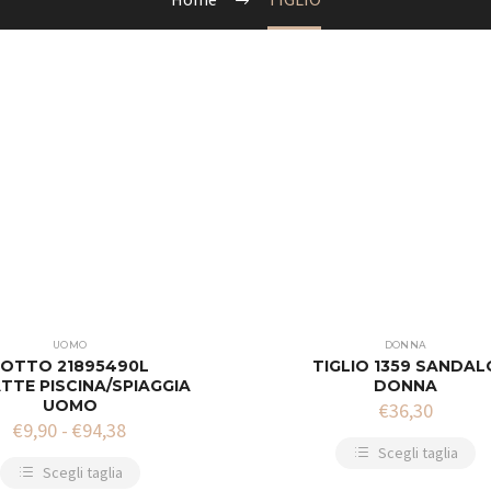
UOMO
DONNA
LOTTO 21895490L
TIGLIO 1359 SANDAL
TTE PISCINA/SPIAGGIA
DONNA
UOMO
€
36,30
€
9,90
-
€
94,38
Scegli taglia
Scegli taglia