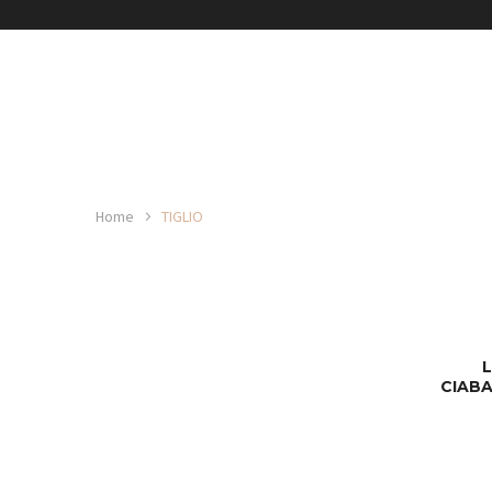
Home
TIGLIO
CIABA