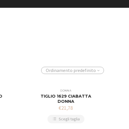
Ordinamento predefinito
DONNA
O
TIGLIO 1629 CIABATTA
DONNA
€
21,78
Scegli taglia