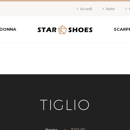
Accedi
Aiuto
 DONNA
SCARP
TIGLIO
Home
TIGLIO