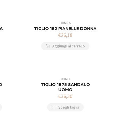
DONNA
TA
TIGLIO 182 PIANELLE DONNA
€
26,18
Aggiungi al carrello
UOMO
O
TIGLIO 1875 SANDALO
UOMO
€
36,30
Scegli taglia