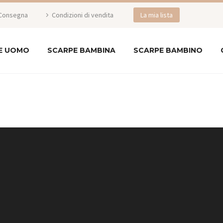
Consegna
Condizioni di vendita
La mia lista
E UOMO
SCARPE BAMBINA
SCARPE BAMBINO