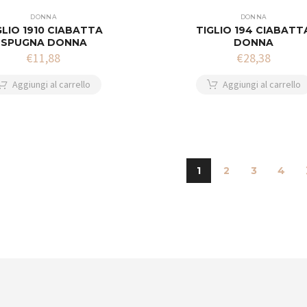
DONNA
DONNA
GLIO 1910 CIABATTA
TIGLIO 194 CIABATT
SPUGNA DONNA
DONNA
€
11,88
€
28,38
Aggiungi al carrello
Aggiungi al carrello
1
2
3
4