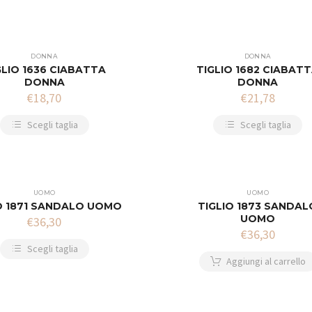
DONNA
DONNA
GLIO 1636 CIABATTA
TIGLIO 1682 CIABAT
DONNA
DONNA
€
18,70
€
21,78
Scegli taglia
Scegli taglia
UOMO
UOMO
O 1871 SANDALO UOMO
TIGLIO 1873 SANDAL
UOMO
€
36,30
€
36,30
Scegli taglia
Aggiungi al carrello