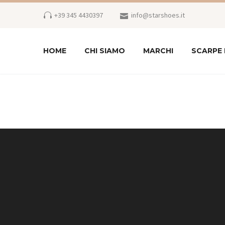
+39 345 4430397
info@starshoes.it
HOME
CHI SIAMO
MARCHI
SCARPE