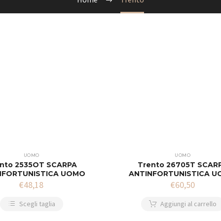
UOMO
UOMO
nto 2535OT SCARPA
Trento 26705T SCAR
NFORTUNISTICA UOMO
ANTINFORTUNISTICA 
€
48,18
€
60,50
Scegli taglia
Aggiungi al carrello