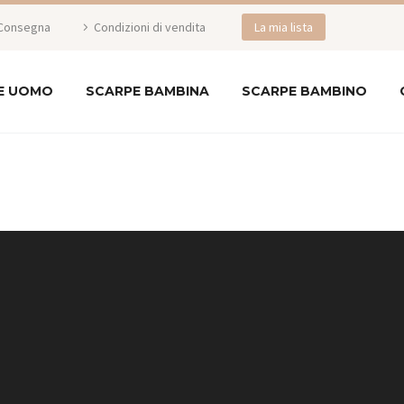
Consegna
Condizioni di vendita
La mia lista
E UOMO
SCARPE BAMBINA
SCARPE BAMBINO