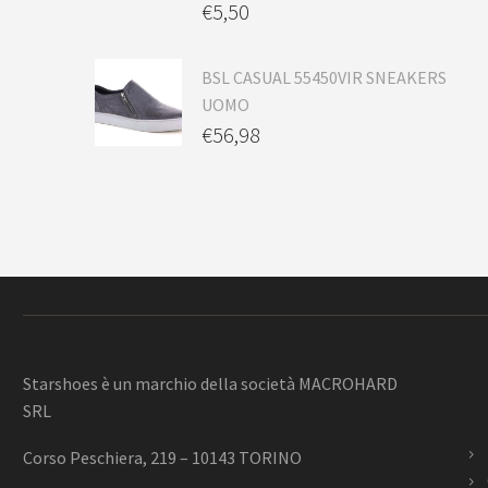
€
5,50
BSL CASUAL 55450VIR SNEAKERS
UOMO
€
56,98
Starshoes è un marchio della società MACROHARD
SRL
Corso Peschiera, 219 – 10143 TORINO