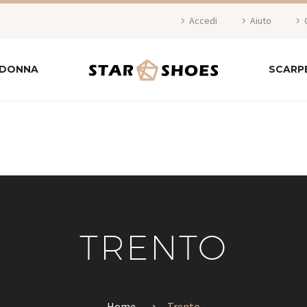
Accedi
Aiuto
 DONNA
SCARP
TRENTO
Home
Trento