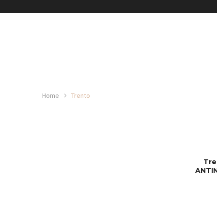
Home
Trento
Tre
ANTI