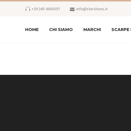
+39 345 4430397
info@starshoes.it
HOME
CHI SIAMO
MARCHI
SCARPE