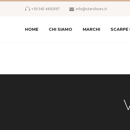
+39 345 4430397
info@starshoes.it
HOME
CHI SIAMO
MARCHI
SCARPE