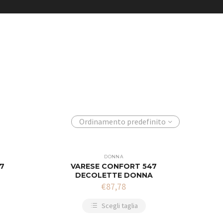
Ordinamento predefinito
DONNA
7
VARESE CONFORT 547
A
DECOLETTE DONNA
€
87,78
Scegli taglia