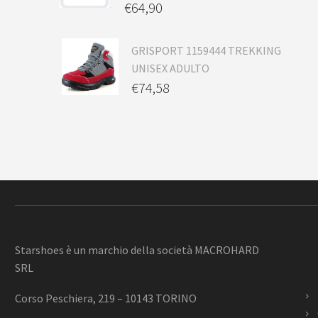
€
64,90
GRISPORT 1159444 TREKKING
UNISEX ADULTO
€
74,58
Starshoes è un marchio della società MACROHARD
SRL
Corso Peschiera, 219 – 10143 TORINO