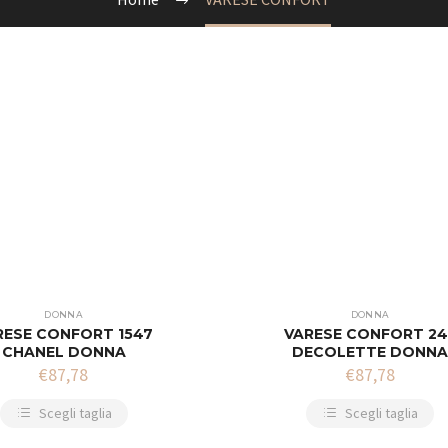
DONNA
DONNA
RESE CONFORT 1547
VARESE CONFORT 24
CHANEL DONNA
DECOLETTE DONN
€
87,78
€
87,78
Scegli taglia
Scegli taglia