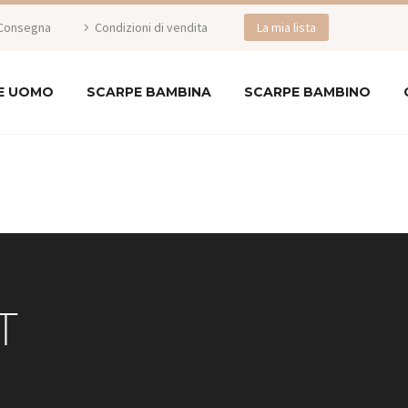
Consegna
Condizioni di vendita
La mia lista
E UOMO
SCARPE BAMBINA
SCARPE BAMBINO
T