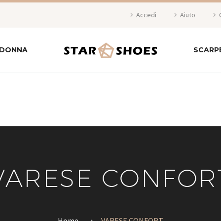
Accedi
Aiuto
 DONNA
SCARP
VARESE CONFOR
Home
VARESE CONFORT