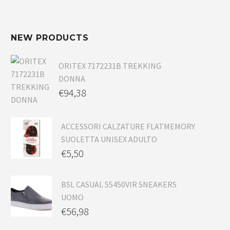
NEW PRODUCTS
ORITEX 7172231B TREKKING
DONNA
€
94,38
ACCESSORI CALZATURE FLATMEMORY
SUOLETTA UNISEX ADULTO
€
5,50
BSL CASUAL 55450VIR SNEAKERS
UOMO
€
56,98