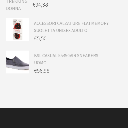
€
94,38
ACCESSORI CALZATURE FLATMEMORY
SUOLETTA UNISEX ADULTO
€
5,50
BSL CASUAL 55450VIR SNEAKERS
UOMO
€
56,98