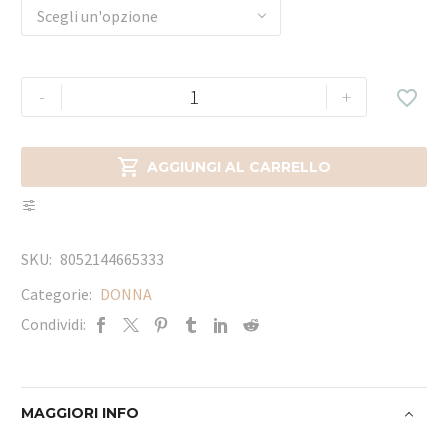
Scegli un'opzione
-
+


AGGIUNGI AL CARRELLO
SKU:
8052144665333
Categorie:
DONNA
Condividi:
MAGGIORI INFO