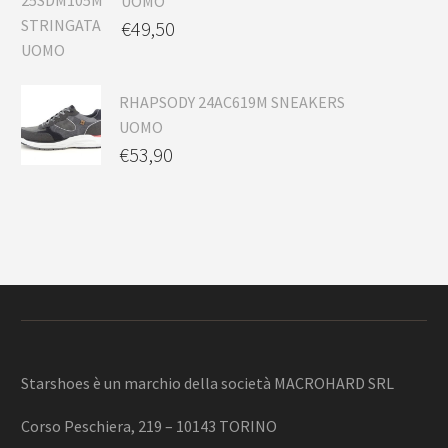
UOMO
€
49,50
RHAPSODY 24AC619M SNEAKERS
UOMO
€
53,90
Starshoes è un marchio della società MACROHARD SRL
Corso Peschiera, 219 – 10143 TORINO