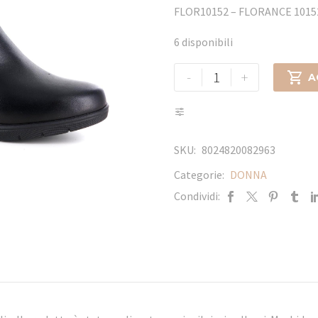
FLOR10152 – FLORANCE 10
6 disponibili
-
+

A
SKU:
8024820082963
Categorie:
DONNA
Condividi: