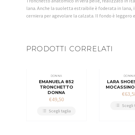
Tronchetto anatomico in vera pelle, realizzato in Ita
lana. Anche la suoletta estraibile è foderata in lana,
cerniera per agevolare la calzata. Il fondo è leggero 
PRODOTTI CORRELATI
DONNA
DONN
EMANUELA 852
LARA SHOE
TRONCHETTO
MOCASSINO
DONNA
€
63,5
€
49,50
Scegli 
Scegli taglia