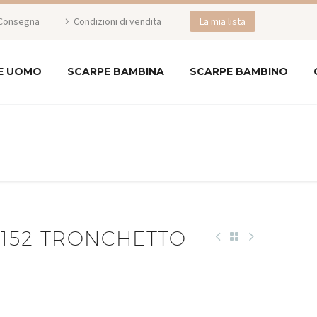
Consegna
Condizioni di vendita
La mia lista
E UOMO
SCARPE BAMBINA
SCARPE BAMBINO
0152 TRONCHETTO