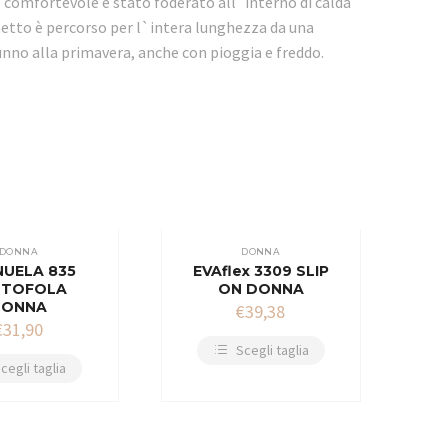
 e comfortevole è stato foderato all`interno di calda
nchetto è percorso per l`intera lunghezza da una
tunno alla primavera, anche con pioggia e freddo.
DONNA
DONNA
UELA 835
EVAflex 3309 SLIP
NTOFOLA
ON DONNA
DONNA
€
39,38
€
31,90
Scegli taglia
cegli taglia