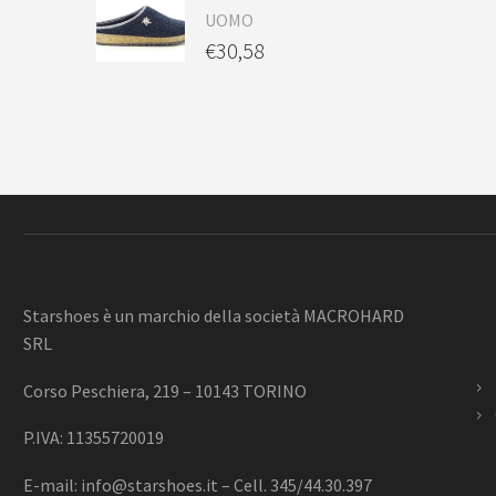
UOMO
€
30,58
Starshoes è un marchio della società MACROHARD
SRL
Corso Peschiera, 219 – 10143 TORINO
P.IVA: 11355720019
E-mail:
info@starshoes.it
– Cell. 345/44.30.397