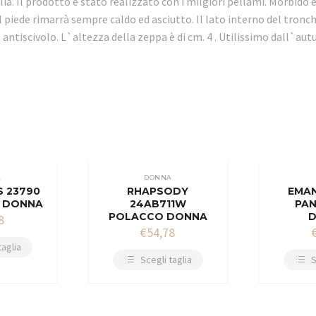
lia. Il prodotto è stato realizzato con i milgiori pellami. Morbido
 il piede rimarrà sempre caldo ed asciutto. Il lato interno del tro
e antiscivolo. L`altezza della zeppa è di cm. 4 . Utilissimo dall`au
A
DONNA
S 23790
RHAPSODY
EMAN
 DONNA
24AB711W
PA
POLACCO DONNA
8
€
54,78
taglia
Scegli taglia
S