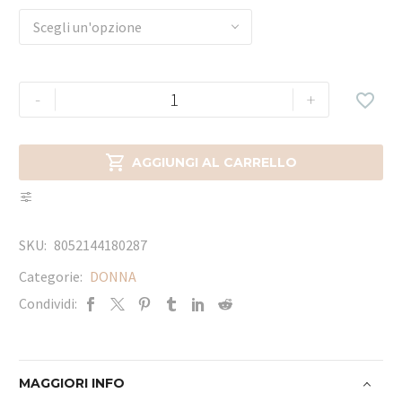
Scegli un'opzione
-
+


AGGIUNGI AL CARRELLO
SKU:
8052144180287
Categorie:
DONNA
Condividi:
MAGGIORI INFO