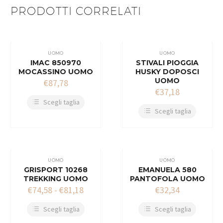
PRODOTTI CORRELATI
UOMO
UOMO
IMAC 850970
STIVALI PIOGGIA
MOCASSINO UOMO
HUSKY DOPOSCI
UOMO
€
87,78
€
37,18
Scegli taglia
Scegli taglia
UOMO
UOMO
GRISPORT 10268
EMANUELA 580
TREKKING UOMO
PANTOFOLA UOMO
€
74,58
-
€
81,18
€
32,34
Scegli taglia
Scegli taglia