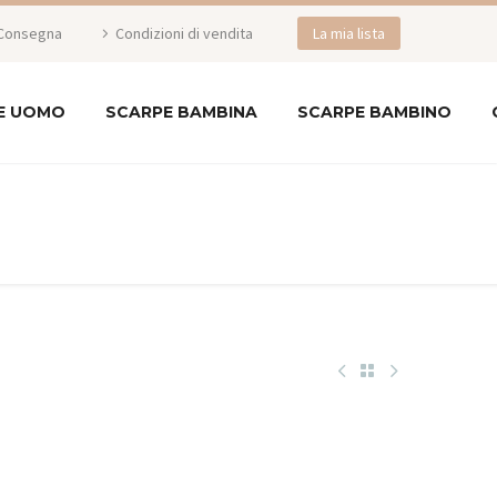
Consegna
Condizioni di vendita
La mia lista
E UOMO
SCARPE BAMBINA
SCARPE BAMBINO