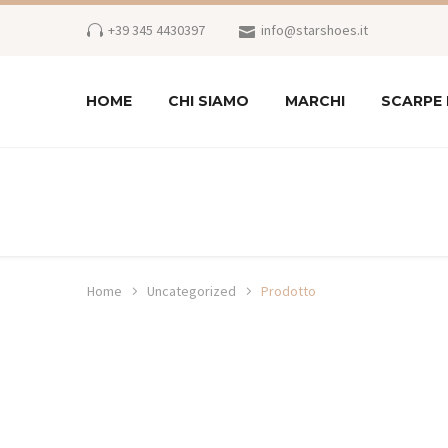
+39 345 4430397
info@starshoes.it
HOME
CHI SIAMO
MARCHI
SCARPE
Home
Uncategorized
Prodotto