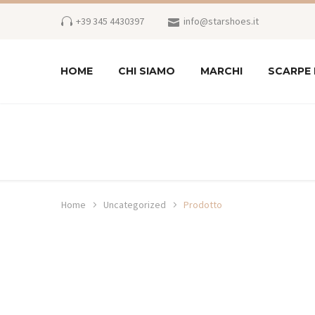
+39 345 4430397
info@starshoes.it
HOME
CHI SIAMO
MARCHI
SCARPE
Home
Uncategorized
Prodotto