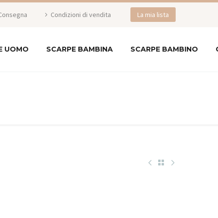
Consegna
Condizioni di vendita
La mia lista
E UOMO
SCARPE BAMBINA
SCARPE BAMBINO