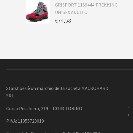
GRISPORT 1159444 TREKKING
UNISEX ADULTO
€
74,58
Starshoes è un marchio della società MACROHARD
SRL
Corso Peschiera, 219 – 10143 TORINO
P.IVA: 11355720019