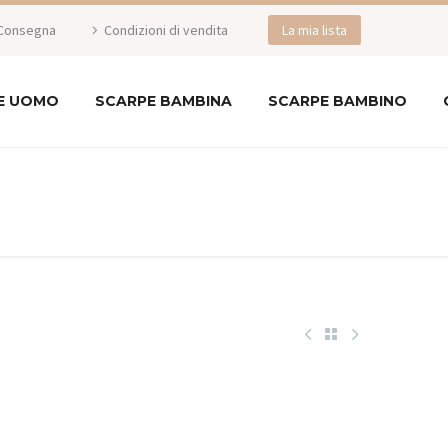
Consegna
Condizioni di vendita
La mia lista
E UOMO
SCARPE BAMBINA
SCARPE BAMBINO