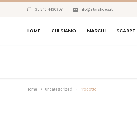
+39 345 4430397
info@starshoes.it
HOME
CHI SIAMO
MARCHI
SCARPE
Home
Uncategorized
Prodotto