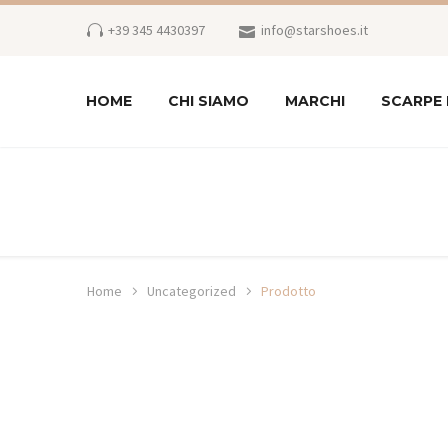
+39 345 4430397
info@starshoes.it
HOME
CHI SIAMO
MARCHI
SCARPE
Home
Uncategorized
Prodotto