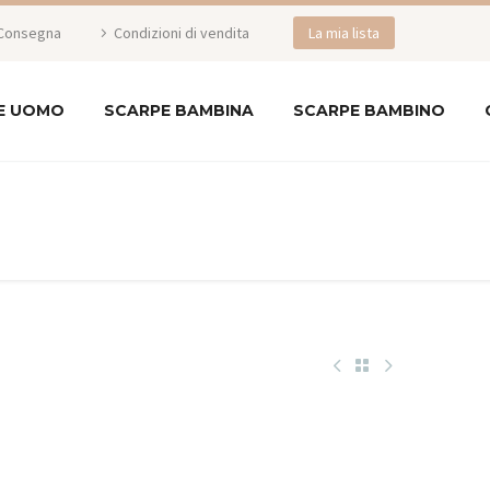
Consegna
Condizioni di vendita
La mia lista
E UOMO
SCARPE BAMBINA
SCARPE BAMBINO