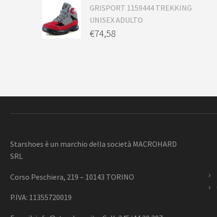
GRISPORT 1159444 TREKKING
UNISEX ADULTO
€
74,58
Starshoes è un marchio della società MACROHARD
SRL
Corso Peschiera, 219 – 10143 TORINO
P.IVA: 11355720019