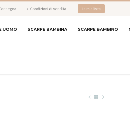
Consegna
Condizioni di vendita
La mia lista
E UOMO
SCARPE BAMBINA
SCARPE BAMBINO