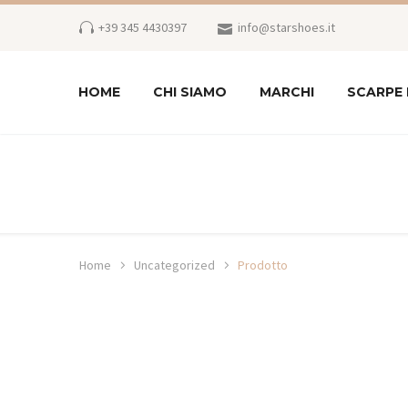
+39 345 4430397
info@starshoes.it
HOME
CHI SIAMO
MARCHI
SCARPE
Home
Uncategorized
Prodotto