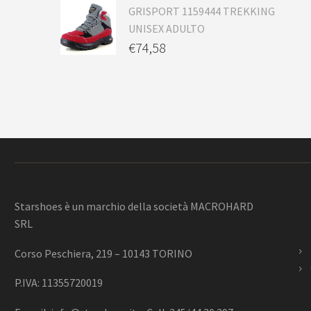
GRISPORT 1159444 TREKKING
UNISEX ADULTO
€
74,58
Starshoes è un marchio della società MACROHARD
SRL
Corso Peschiera, 219 – 10143 TORINO
P.IVA: 11355720019