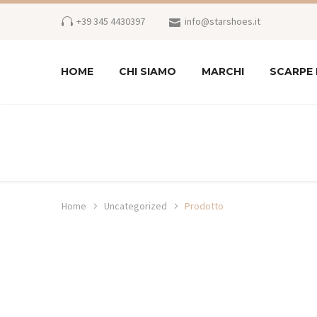
+39 345 4430397
info@starshoes.it
HOME
CHI SIAMO
MARCHI
SCARPE
Home
Uncategorized
Prodotto