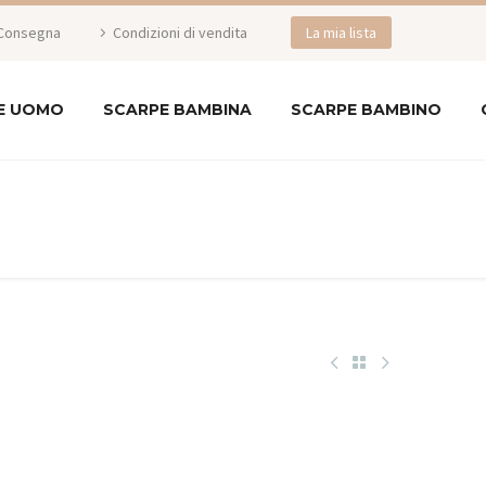
Consegna
Condizioni di vendita
La mia lista
E UOMO
SCARPE BAMBINA
SCARPE BAMBINO