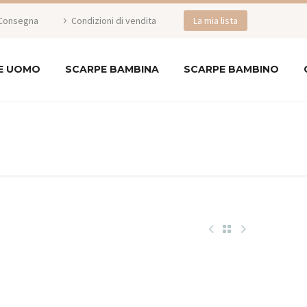
Consegna
Condizioni di vendita
La mia lista
E UOMO
SCARPE BAMBINA
SCARPE BAMBINO