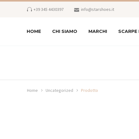
+39 345 4430397
info@starshoes.it
HOME
CHI SIAMO
MARCHI
SCARPE
Home
Uncategorized
Prodotto