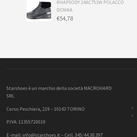
RHAPSODY 24AC753W POLACCO
DONNA
€
54,78
Starshoes è un marchio della società MACROHARD
SRL
Corso Peschiera, 219 – 10143 TORINO
P.IVA: 11355720019
E-mail:
info@starshoes.it
– Cell. 345/44.30.397