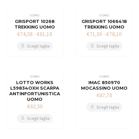
UOMO
UOMO
GRISPORT 10268
GRISPORT 1066418
TREKKING UOMO
TREKKING UOMO
€
74,58
-
€
81,18
€
71,50
-
€
78,10
Scegli taglia
Scegli taglia
UOMO
UOMO
LOTTO WORKS
IMAC 850970
L59834OXH SCARPA
MOCASSINO UOMO
ANTINFORTUNISTICA
€
87,78
UOMO
€
82,50
Scegli taglia
Scegli taglia