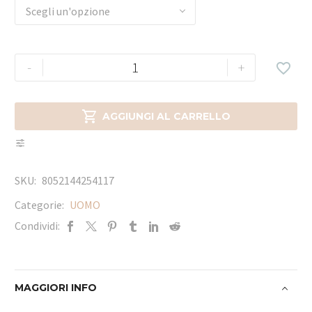
Scegli un'opzione
-
+


AGGIUNGI AL CARRELLO
SKU:
8052144254117
Categorie:
UOMO
Condividi:
MAGGIORI INFO