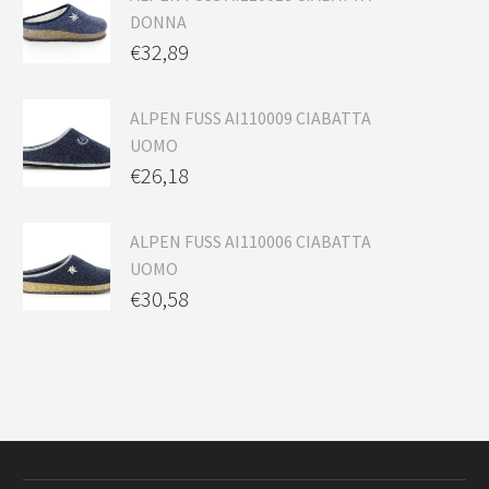
DONNA
€
32,89
ALPEN FUSS AI110009 CIABATTA
UOMO
€
26,18
ALPEN FUSS AI110006 CIABATTA
UOMO
€
30,58