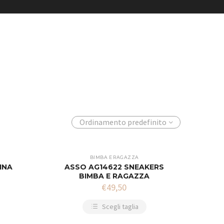
Ordinamento predefinito
BIMBA E RAGAZZA
INA
ASSO AG14622 SNEAKERS
BIMBA E RAGAZZA
€
49,50
Scegli taglia