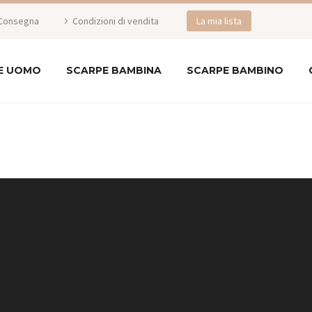
Consegna
Condizioni di vendita
La mia lista
E UOMO
SCARPE BAMBINA
SCARPE BAMBINO