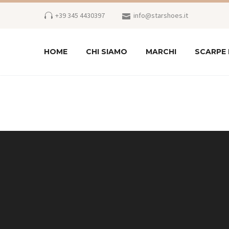
+39 345 4430397
info@starshoes.it
HOME
CHI SIAMO
MARCHI
SCARPE