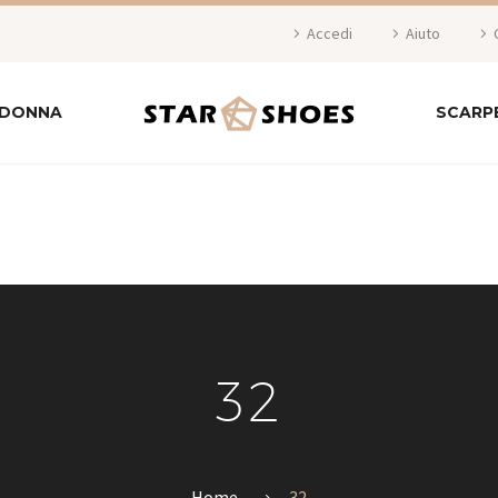
Accedi
Aiuto
 DONNA
SCARP
32
Home
32