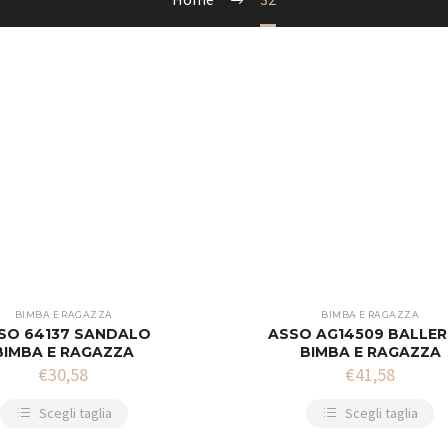
BIMBA E RAGAZZA
BIMBA E RAGAZZA
SO 64137 SANDALO
ASSO AG14509 BALLER
BIMBA E RAGAZZA
BIMBA E RAGAZZA
€
30,58
€
41,58
Scegli taglia
Scegli taglia