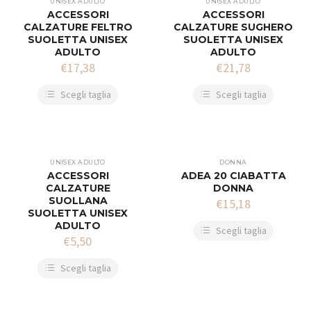
UNISEX ADULTO
UNISEX ADULTO
ACCESSORI
ACCESSORI
CALZATURE FELTRO
CALZATURE SUGHERO
SUOLETTA UNISEX
SUOLETTA UNISEX
ADULTO
ADULTO
€
17,38
€
21,78
Scegli taglia
Scegli taglia
UNISEX ADULTO
DONNA
ACCESSORI
ADEA 20 CIABATTA
CALZATURE
DONNA
SUOLLANA
€
15,18
SUOLETTA UNISEX
ADULTO
Scegli taglia
€
5,50
Scegli taglia