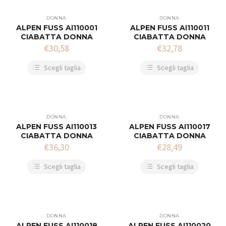
DONNA
DONNA
ALPEN FUSS AI110001
ALPEN FUSS AI110011
CIABATTA DONNA
CIABATTA DONNA
€
30,58
€
32,78
Scegli taglia
Scegli taglia
DONNA
DONNA
ALPEN FUSS AI110013
ALPEN FUSS AI110017
CIABATTA DONNA
CIABATTA DONNA
€
36,30
€
28,49
Scegli taglia
Scegli taglia
DONNA
DONNA
ALPEN FUSS AI110018
ALPEN FUSS AI110020