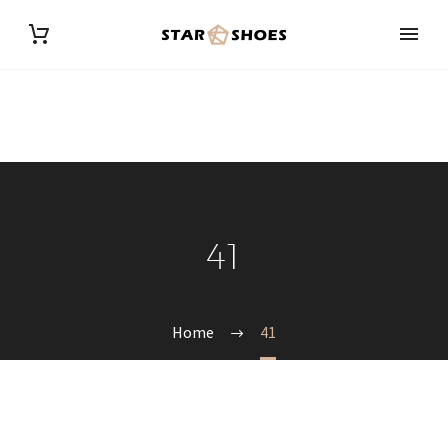
41
Home
41