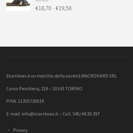
€
18,70
-
€
19,58
Starshoes è un marchio della società MACROHARD SRL
Corso Peschiera, 219 – 10143 TORINO
P.IVA: 11355720019
E-mail:
info@starshoes.it
– Cell. 345/44.30.397
Privacy