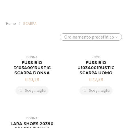
Home
SCARPA
Ordinamento predefinito
DONNA
UOMO
FUSS BIO
FUSS BIO
D1034001RUSTIC
U1034001RUSTIC
SCARPA DONNA
SCARPA UOMO
€
70,18
€
72,38
Scegli taglia
Scegli taglia
DONNA
LARA SHOES 20390