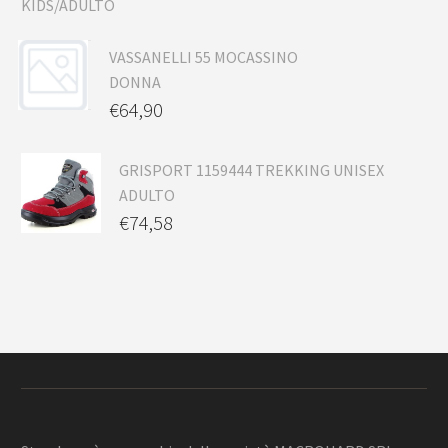
VASSANELLI 55 MOCASSINO
DONNA
€
64,90
GRISPORT 1159444 TREKKING UNISEX
ADULTO
€
74,58