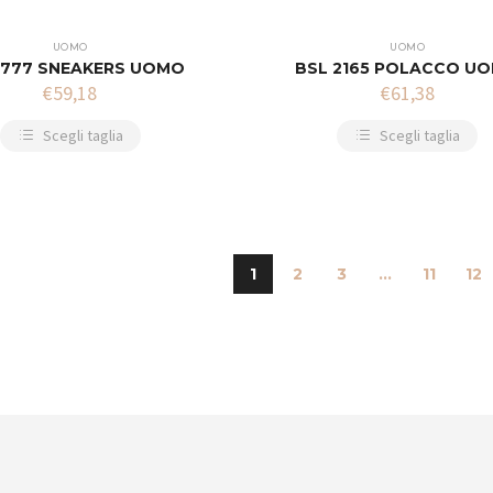
UOMO
UOMO
1777 SNEAKERS UOMO
BSL 2165 POLACCO U
€
59,18
€
61,38
Scegli taglia
Scegli taglia
1
2
3
...
11
12