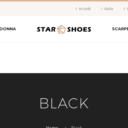
Accedi
Aiuto
 DONNA
SCARP
BLACK
Home
Black