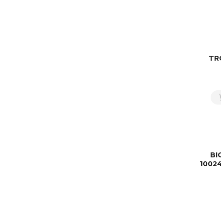
TR
BI
1002