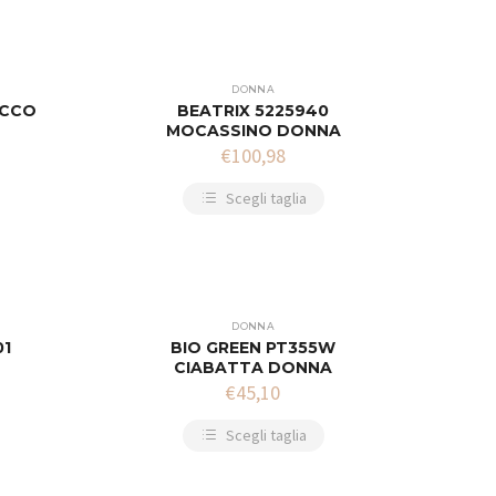
DONNA
ACCO
BEATRIX 5225940
MOCASSINO DONNA
€
100,98
Scegli taglia
DONNA
01
BIO GREEN PT355W
CIABATTA DONNA
€
45,10
Scegli taglia