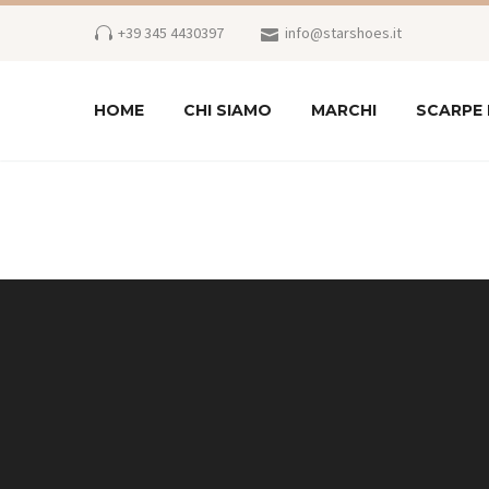
+39 345 4430397
info@starshoes.it
HOME
CHI SIAMO
MARCHI
SCARPE