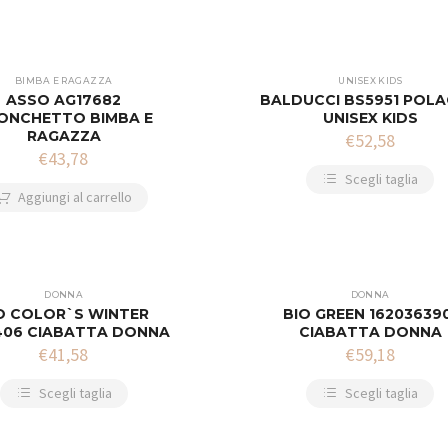
BIMBA E RAGAZZA
UNISEX KIDS
ASSO AG17682
BALDUCCI BS5951 POL
ONCHETTO BIMBA E
UNISEX KIDS
RAGAZZA
€
52,58
€
43,78
Scegli taglia
Aggiungi al carrello
DONNA
DONNA
O COLOR`S WINTER
BIO GREEN 16203639
406 CIABATTA DONNA
CIABATTA DONNA
€
41,58
€
59,18
Scegli taglia
Scegli taglia