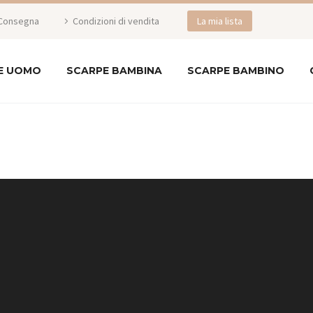
Consegna
Condizioni di vendita
La mia lista
E UOMO
SCARPE BAMBINA
SCARPE BAMBINO