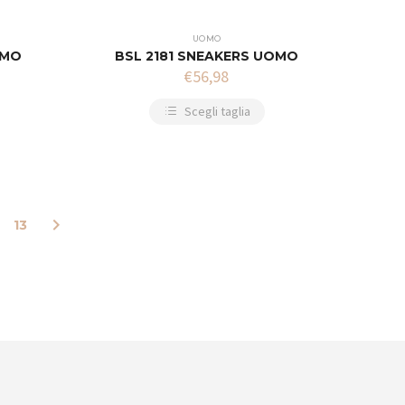
UOMO
OMO
BSL 2181 SNEAKERS UOMO
€
56,98
Scegli taglia
13