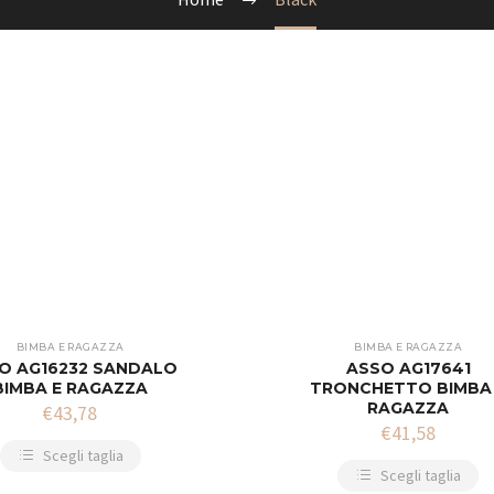
BIMBA E RAGAZZA
BIMBA E RAGAZZA
O AG16232 SANDALO
ASSO AG17641
BIMBA E RAGAZZA
TRONCHETTO BIMBA
RAGAZZA
€
43,78
€
41,58
Scegli taglia
Scegli taglia