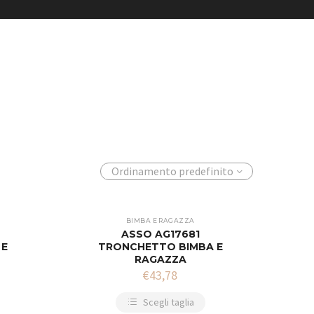
Ordinamento predefinito
BIMBA E RAGAZZA
ASSO AG17681
 E
TRONCHETTO BIMBA E
RAGAZZA
€
43,78
Scegli taglia