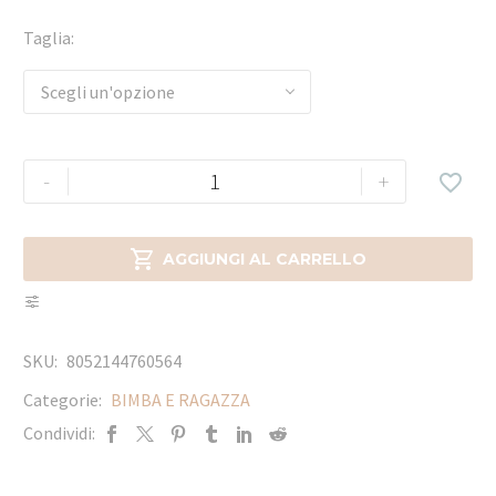
Taglia
Scegli un'opzione
-
+


AGGIUNGI AL CARRELLO
SKU:
8052144760564
Categorie:
BIMBA E RAGAZZA
Condividi: