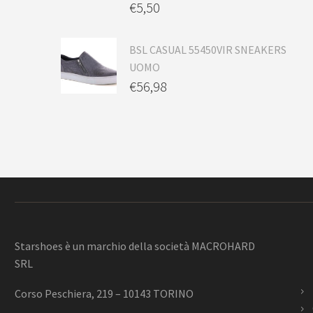
€
5,50
BSL CASUAL 55450VIR SNEAKERS
UOMO
€
56,98
Starshoes è un marchio della società MACROHARD
SRL
Corso Peschiera, 219 – 10143 TORINO