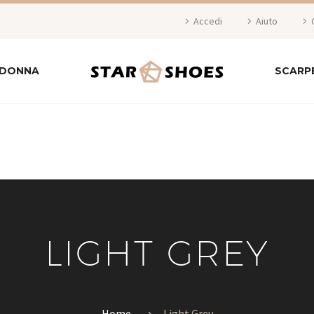
Accedi
Aiuto
 DONNA
SCARP
LIGHT GREY
Home
Light Grey