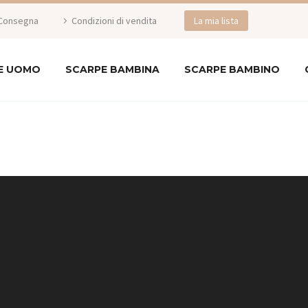
Consegna
Condizioni di vendita
La mia lista
E UOMO
SCARPE BAMBINA
SCARPE BAMBINO