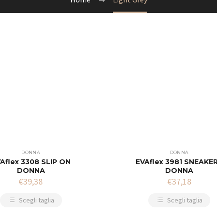
DONNA
DONNA
Aflex 3308 SLIP ON
EVAflex 3981 SNEAKE
DONNA
DONNA
€
39,38
€
37,18
Scegli taglia
Scegli taglia