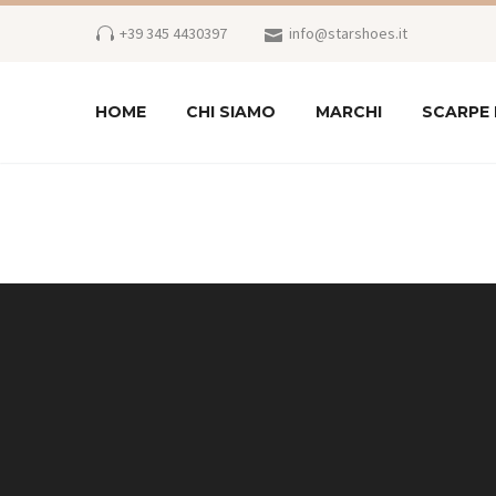
+39 345 4430397
info@starshoes.it
HOME
CHI SIAMO
MARCHI
SCARPE