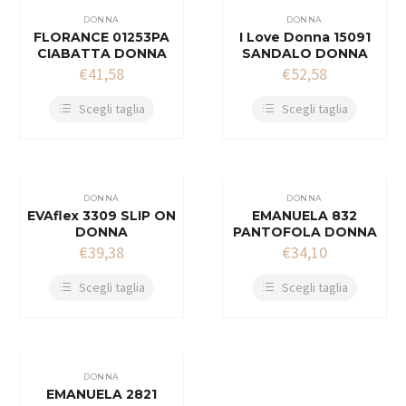
DONNA
DONNA
FLORANCE 01253PA
I Love Donna 15091
CIABATTA DONNA
SANDALO DONNA
€
41,58
€
52,58
Scegli taglia
Scegli taglia
DONNA
DONNA
EVAflex 3309 SLIP ON
EMANUELA 832
DONNA
PANTOFOLA DONNA
€
39,38
€
34,10
Scegli taglia
Scegli taglia
DONNA
EMANUELA 2821