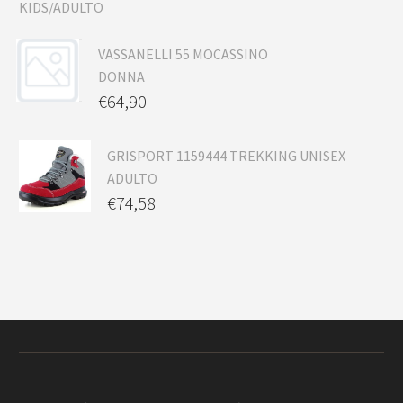
VASSANELLI 55 MOCASSINO
DONNA
€
64,90
GRISPORT 1159444 TREKKING UNISEX
ADULTO
€
74,58