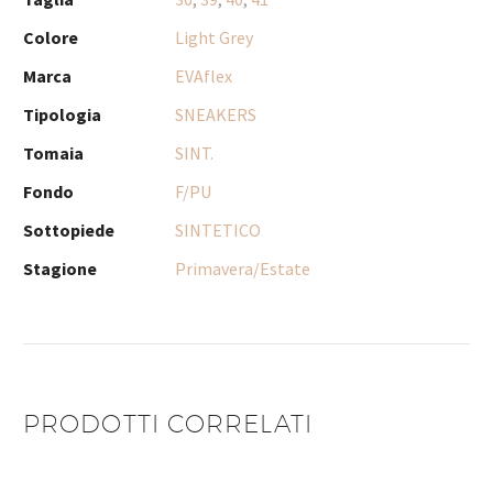
Colore
Light Grey
Marca
EVAflex
Tipologia
SNEAKERS
Tomaia
SINT.
Fondo
F/PU
Sottopiede
SINTETICO
Stagione
Primavera/Estate
PRODOTTI CORRELATI