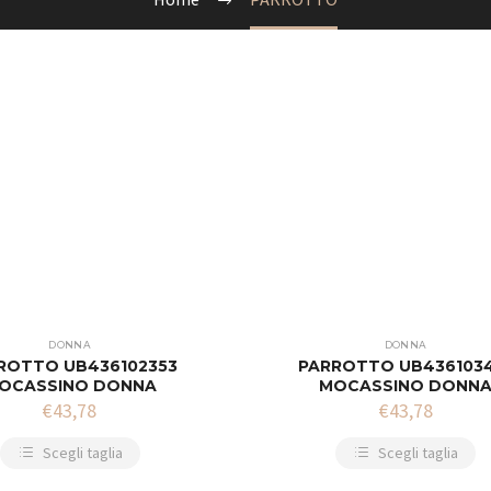
DONNA
DONNA
ROTTO UB436102353
PARROTTO UB436103
OCASSINO DONNA
MOCASSINO DONN
€
43,78
€
43,78
Scegli taglia
Scegli taglia