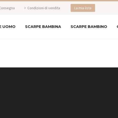
Consegna
Condizioni di vendita
La mia lista
E UOMO
SCARPE BAMBINA
SCARPE BAMBINO