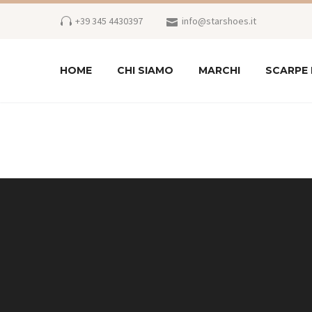
+39 345 4430397
info@starshoes.it
HOME
CHI SIAMO
MARCHI
SCARPE