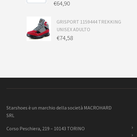
€
64,90
GRISPORT 1159444 TREKKING
UNISEX ADULTO
€
74,58
Starshoes è un marchio della società MACROHARD
SRL
Corso Peschiera, 219 – 10143 TORINO