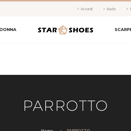
Accedi
Aiuto
 DONNA
SCARP
PARROTTO
Home
PARROTTO