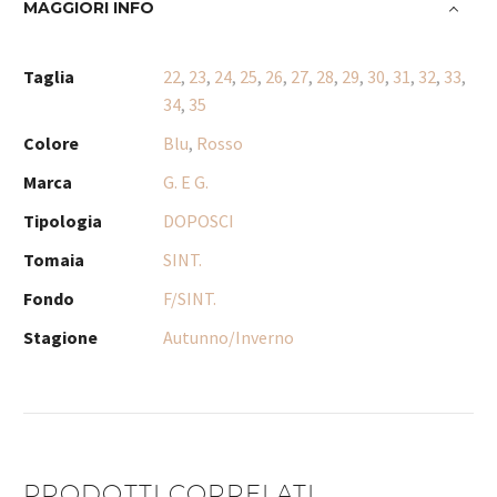
MAGGIORI INFO
Taglia
22
,
23
,
24
,
25
,
26
,
27
,
28
,
29
,
30
,
31
,
32
,
33
,
34
,
35
Colore
Blu
,
Rosso
Marca
G. E G.
Tipologia
DOPOSCI
Tomaia
SINT.
Fondo
F/SINT.
Stagione
Autunno/Inverno
PRODOTTI CORRELATI