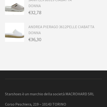
DONNA
€
32,78
ANDREA PIERAGO 3612PELLE CIABATTA
DONNA
€
36,30
Starshoes è un marchio della società MACROHARD SRL
Corso Peschiera, 219 – 10143 TORINO