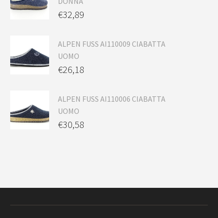
DONNA
€
32,89
ALPEN FUSS AI110009 CIABATTA
UOMO
€
26,18
ALPEN FUSS AI110006 CIABATTA
UOMO
€
30,58