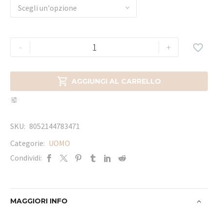
Scegli un'opzione
-
+


AGGIUNGI AL CARRELLO
SKU:
8052144783471
Categorie:
UOMO
Condividi:
MAGGIORI INFO