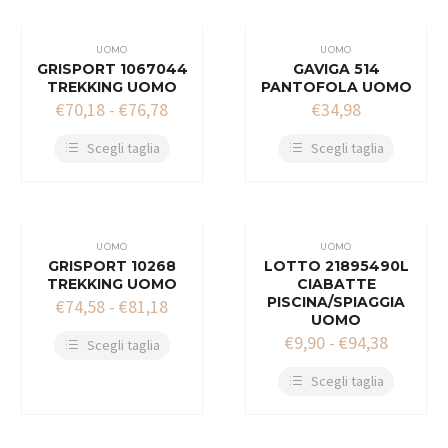
UOMO
UOMO
GRISPORT 1067044
GAVIGA 514
TREKKING UOMO
PANTOFOLA UOMO
€
70,18
-
€
76,78
€
34,98
Scegli taglia
Scegli taglia
UOMO
UOMO
GRISPORT 10268
LOTTO 21895490L
TREKKING UOMO
CIABATTE
PISCINA/SPIAGGIA
€
74,58
-
€
81,18
UOMO
€
9,90
-
€
94,38
Scegli taglia
Scegli taglia