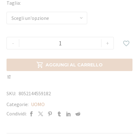
Taglia
Scegli un'opzione
-
+


AGGIUNGI AL CARRELLO
SKU:
8052144559182
Categorie:
UOMO
Condividi: