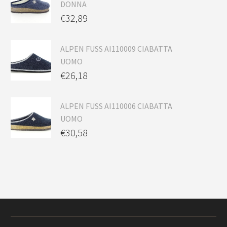
DONNA
€
32,89
ALPEN FUSS AI110009 CIABATTA
UOMO
€
26,18
ALPEN FUSS AI110006 CIABATTA
UOMO
€
30,58